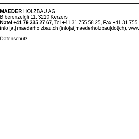
MAEDER
HOLZBAU AG
Biberenzelgli 11, 3210 Kerzers
Natel +41 79 335 27 67
, Tel +41 31 755 58 25, Fax +41 31 755
info
[at]
maederholzbau
.
ch
(info[at]maederholzbau[dot]ch)
,
www
Datenschutz